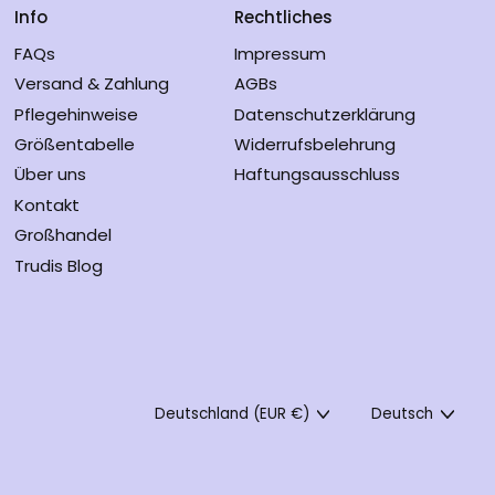
i
Info
Rechtliches
Rumänien (RON Lei)
s
FAQs
Impressum
Schweden (SEK kr)
Versand & Zahlung
AGBs
Schweiz (CHF CHF)
Pflegehinweise
Datenschutzerklärung
Slowakei (EUR €)
Größentabelle
Widerrufsbelehrung
Slowenien (EUR €)
Über uns
Haftungsausschluss
Kontakt
Spanien (EUR €)
Großhandel
Tschechien (CZK
Kč)
Trudis Blog
Ungarn (HUF Ft)
Deutsch
Vereinigtes
Königreich (GBP £)
English
Zypern (EUR €)
Land/Region
Sprache
Deutschland (EUR €)
Deutsch