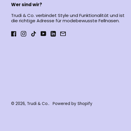
i
Wer sind wir?
s
Trudi & Co. verbindet Style und Funktionalität und ist
die richtige Adresse für modebewusste Fellnasen.
Facebook
Instagram
TikTok
YouTube
LinkedIn
Email
© 2026,
Trudi & Co.
.
Powered by Shopify