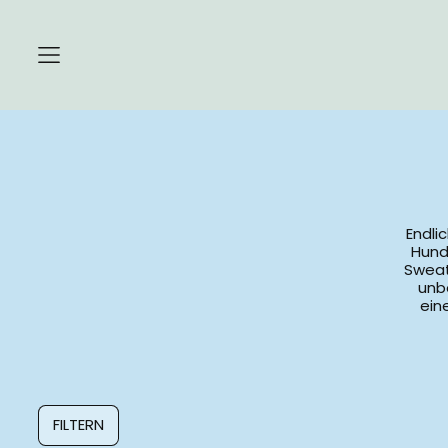
Menu
Endli
Hund
Sweat
unb
ein
FILTERN