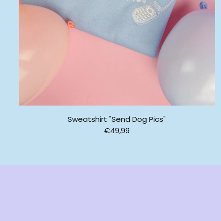
s
"
Sweatshirt "Send Dog Pics"
N
€49,99
o
r
m
a
l
e
r
P
r
e