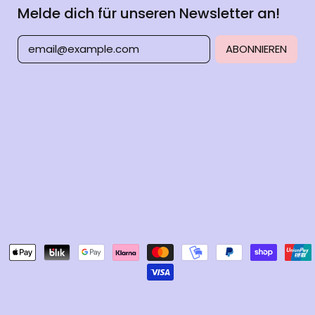
s
Melde dich für unseren Newsletter an!
ABONNIEREN
E-Mail-Adresse
Akzeptierte
Zahlungen