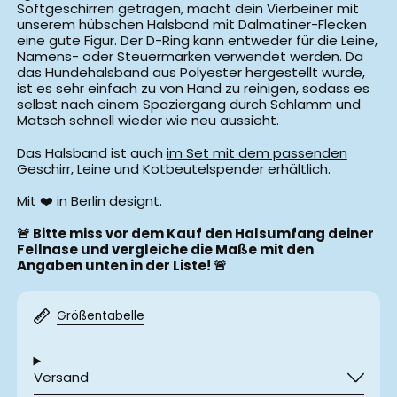
Softgeschirren getragen, macht dein Vierbeiner mit
unserem hübschen Halsband mit Dalmatiner-Flecken
eine gute Figur. Der D-Ring kann entweder für die Leine,
Namens- oder Steuermarken verwendet werden. Da
das Hundehalsband aus Polyester hergestellt wurde,
ist es sehr einfach zu von Hand zu reinigen, sodass es
selbst nach einem Spaziergang durch Schlamm und
Matsch schnell wieder wie neu aussieht.
Das Halsband ist auch
im Set mit dem passenden
Geschirr, Leine und Kotbeutelspender
erhältlich.
Mit ❤️ in Berlin designt.
🚨 Bitte miss vor dem Kauf den Halsumfang deiner
Fellnase und vergleiche die Maße mit den
Angaben unten in der Liste!
🚨
Belgien (EUR €)
Größentabelle
Bulgarien (EUR €)
Dänemark (DKK kr.)
Versand
Deutschland (EUR