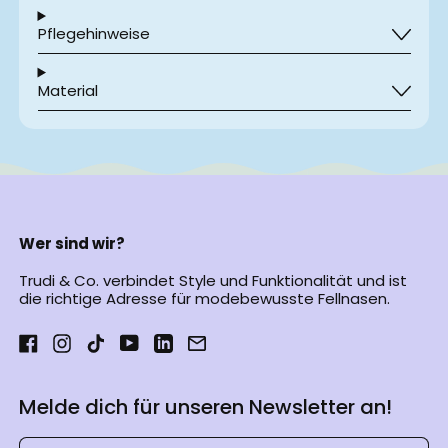
€)
Pflegehinweise
Estland (EUR €)
Finnland (EUR €)
Material
Frankreich (EUR €)
Griechenland (EUR
€)
Irland (EUR €)
Italien (EUR €)
Wer sind wir?
Kroatien (EUR €)
Lettland (EUR €)
Trudi & Co. verbindet Style und Funktionalität und ist
die richtige Adresse für modebewusste Fellnasen.
Liechtenstein (CHF
CHF)
Facebook
Instagram
TikTok
YouTube
LinkedIn
Email
Litauen (EUR €)
Luxemburg (EUR €)
Melde dich für unseren Newsletter an!
Malta (EUR €)
E-Mail-Adresse
Monaco (EUR €)