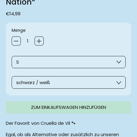
Nation“
Normaler Preis
€14,99
Menge
Größe
Farbe
ZUM EINKAUFSWAGEN HINZUFÜGEN
Der Favorit von Cruella de Vil 🐾
Egal, ob als Alternative oder zusätzlich zu
unseren