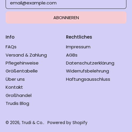
Niederlande (EUR
€)
ABONNIEREN
Norwegen (NOK kr)
Österreich (EUR €)
Info
Rechtliches
Polen (PLN zł)
FAQs
Impressum
Portugal (EUR €)
Versand & Zahlung
AGBs
Rumänien (RON Lei)
Pflegehinweise
Datenschutzerklärung
Schweden (SEK kr)
Größentabelle
Widerrufsbelehrung
Schweiz (CHF CHF)
Über uns
Haftungsausschluss
Slowakei (EUR €)
Kontakt
Großhandel
Slowenien (EUR €)
Trudis Blog
Spanien (EUR €)
Tschechien (CZK
Kč)
© 2026,
Trudi & Co.
.
Powered by Shopify
Ungarn (HUF Ft)