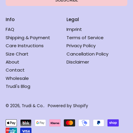
€)
a
l
Malta (EUR €)
s
Monaco (EUR €)
Info
Legal
b
a
Netherlands (EUR
FAQ
Imprint
n
€)
d
Shipping & Payment
Terms of Service
|
Norway (NOK kr)
Care Instructions
Privacy Policy
r
Poland (PLN zł)
o
Size Chart
Cancellation Policy
s
Portugal (EUR €)
About
Disclaimer
a
Romania (RON Lei)
Contact
Wholesale
Slovakia (EUR €)
Trudi's Blog
Slovenia (EUR €)
Spain (EUR €)
© 2026,
Trudi & Co.
.
Powered by Shopify
Sweden (SEK kr)
Switzerland (CHF
CHF)
Accepted
Deutsch
Payments
United Kingdom